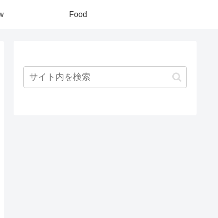
w
Food