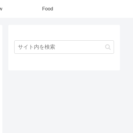
w
Food