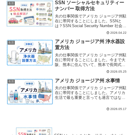
のお米も購入してみまし...
SSN ソーシャルセキュリティー
生活
ナンバー 取得方法
夫の仕事関係でアメリカ ジョージア州駐
在に帯同することにしました。SSNと
は？SSN:Social Security Number 社会保
障番号の略称。アメリカのマイナンバー
2026.04.22
のような9桁の個人識別番号。就労、銀行
口座の開設、携帯電話や公共料...
アメリカ ジョージア州 浄水器設
生活
置方法
夫の仕事関係でアメリカ ジョージア州駐
在に帯同することにしました。今まで大
阪、熊本に住んでいて、熊本で長岡式酵
素玄米を主食していたので、アメリカで
2026.05.25
も継続して炊きたいと思い、水をどうす
るか考えていました。長岡式酵素玄米は
アメリカ ジョージア州 水事情
生活
玄米1升分を炊くので、...
夫の仕事関係でアメリカ ジョージア州駐
在に帯同することにしました。アメリカ
生活で最も重要と言っても過言ではない
お水。普段そこまで意識していない方や
海外に慣れている方は、飲めるという方
2026.05.17
もいると思います。私は小さい時から浄
水を飲んでいたので、日...