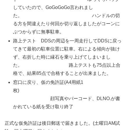
していたので、GoGoGoGo言われまし
た。 ハンドルの切
る方を間違えたり何回か切り返しましたがコーンに
ぶつからずに無事駐車。
路上テスト DDSの周辺を一周走行してDDSに戻っ
てきて最初の駐車位置に駐車。右による傾向が抜け
ず、右折した時に縁石を乗り上げてしまいまし
た。 路上テストも75点以上合
格で、結果85点で合格することが出来ました。
窓口に戻り、仮の免許証(A4用紙1
枚)
顔写真やバーコード、DLNO.が書
かれている紙を受け取り終了
正式な仮免許証は後日郵送で届きました。(土曜日AM試