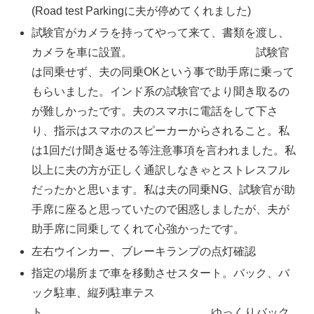
(Road test Parkingに夫が停めてくれました)
試験官がカメラを持ってやって来て、書類を渡し、
カメラを車に設置。 試験官
は同乗せず、夫の同乗OKという事で助手席に乗って
もらいました。インド系の試験官でより聞き取るの
が難しかったです。夫のスマホに電話をして下さ
り、指示はスマホのスピーカーからされること。私
は1回だけ聞き返せる等注意事項を言われました。私
以上に夫の方が正しく通訳しなきゃとストレスフル
だったかと思います。私は夫の同乗NG、試験官が助
手席に座ると思っていたので困惑しましたが、夫が
助手席に同乗してくれて心強かったです。
左右ウインカー、ブレーキランプの点灯確認
指定の場所まで車を移動させスタート。バック、バ
ック駐車、縦列駐車テス
ト ゆっくりバック