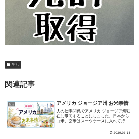
生活
関連記事
アメリカ ジョージア州 お米事情
生活
夫の仕事関係でアメリカ ジョージア州駐
在に帯同することにしました。日本から
白米、玄米はスーツケースに入れて持参
しましたが、在庫も減ってきた事とホル
ムズ海峡の封鎖を受けて世界的に原油価
2026.06.13
格が押し上げられているのでアメリカ産