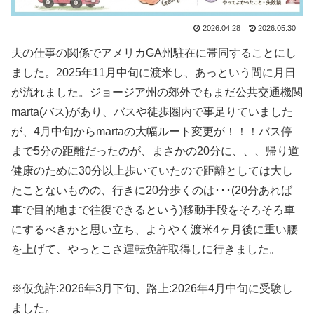
2026.04.28
2026.05.30
夫の仕事の関係でアメリカGA州駐在に帯同することにし
ました。2025年11月中旬に渡米し、あっという間に月日
が流れました。ジョージア州の郊外でもまだ公共交通機関
marta(バス)があり、バスや徒歩圏内で事足りていました
が、4月中旬からmartaの大幅ルート変更が！！！バス停
まで5分の距離だったのが、まさかの20分に、、、帰り道
健康のために30分以上歩いていたので距離としては大し
たことないものの、行きに20分歩くのは･･･(20分あれば
車で目的地まで往復できるという)移動手段をそろそろ車
にするべきかと思い立ち、ようやく渡米4ヶ月後に重い腰
を上げて、やっとこさ運転免許取得しに行きました。
※仮免許:2026年3月下旬、路上:2026年4月中旬に受験し
ました。